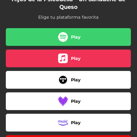
Queso
Elige tu plataforma favorita
Play
Play
Play
Play
Play