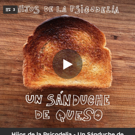
.
3
Jonathan Richman
You're all set!
02:20
Un Sánduche de Queso
02:00
Jonathan Richman
01:56
Números Números, Listas Listas
Hijos de la Psicodelia - Un Sánduche de