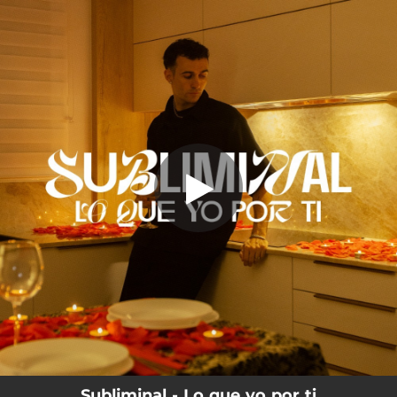
.
Lo que yo por ti
You're all set!
02:33
Lo que yo por ti
Subliminal - Lo que yo por ti